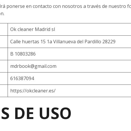
drá ponerse en contacto con nosotros a través de nuestro f
ón.
Ok cleaner Madrid sl
Calle huertas 15 1a Villanueva del Pardillo 28229
B 10803286
mdrbook@gmail.com
616387094
https://okcleaner.es/
S DE USO