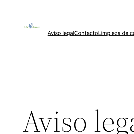
Saltar
al
contenido
Aviso legal
Contacto
Limpieza de 
Aviso leg